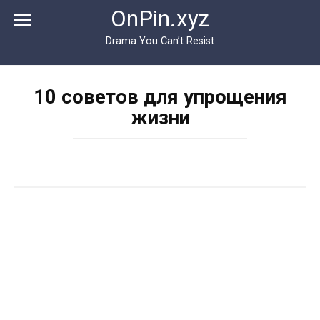
Перейти
OnPin.xyz
к
контенту
Drama You Can’t Resist
10 советов для упрощения
жизни