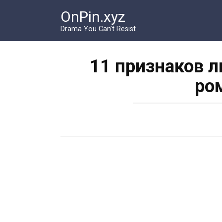
Перейти
OnPin.xyz
к
контенту
Drama You Can’t Resist
11 признаков л
ро