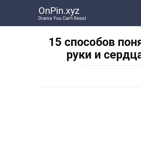
Перейти
OnPin.xyz
к
контенту
Drama You Can’t Resist
15 способов пон
руки и сердц