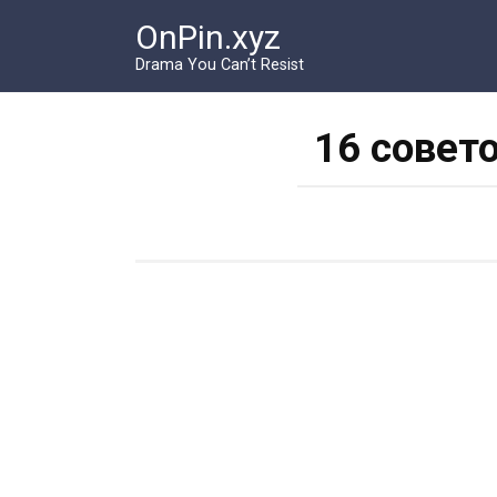
Перейти
OnPin.xyz
к
контенту
Drama You Can’t Resist
16 совет