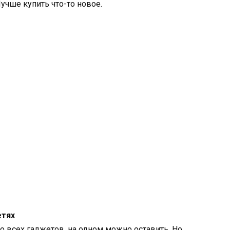
Лучше купить что-то новое.
етях
о всех гаджетов, на одном можно оставить. Но