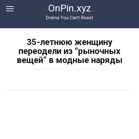
Перейти
OnPin.xyz
к
контенту
Drama You Can’t Resist
35-летнюю женщину
переодели из “рыночных
вещей” в модные наряды