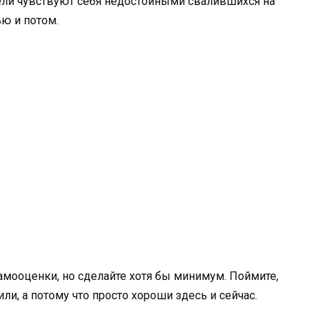
спели чувствуют себя недостойными свалившихся на
ью и потом.
амооценки, но сделайте хотя бы минимум. Поймите,
ли, а потому что просто хороши здесь и сейчас.