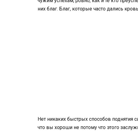
чужим успехам, ровно, как и те кто преу
них благ. Благ, которые часто дались кров
Нет никаких быстрых способов поднятия с
что вы хороши не потому что этого заслужи