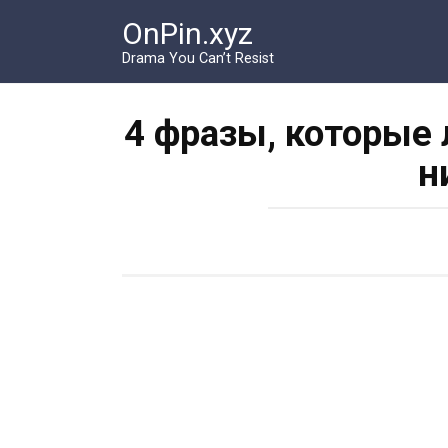
Перейти
OnPin.xyz
к
контенту
Drama You Can’t Resist
4 фразы, которые
н