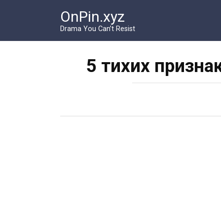
Перейти
OnPin.xyz
к
контенту
Drama You Can’t Resist
5 тихих призна