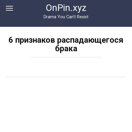
Перейти
OnPin.xyz
к
контенту
Drama You Can’t Resist
6 признаков распадающегося
брака