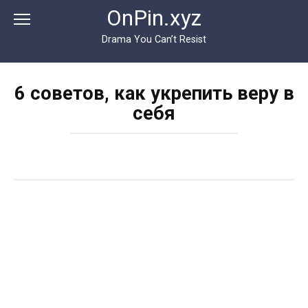
Перейти
OnPin.xyz
к
контенту
Drama You Can’t Resist
6 советов, как укрепить веру в
себя