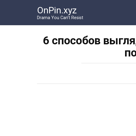
Перейти
OnPin.xyz
к
контенту
Drama You Can’t Resist
6 способов выгл
п