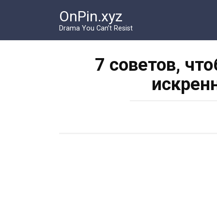
Перейти
OnPin.xyz
к
контенту
Drama You Can’t Resist
7 советов, чт
искрен