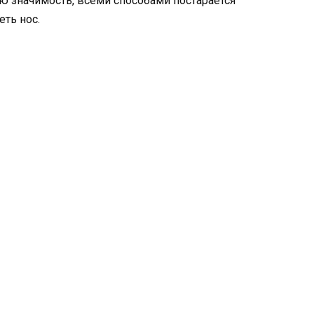
ою значимость, всеми способами постарается
ть нос.