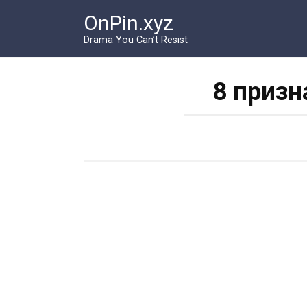
Перейти
OnPin.xyz
к
контенту
Drama You Can’t Resist
8 призн