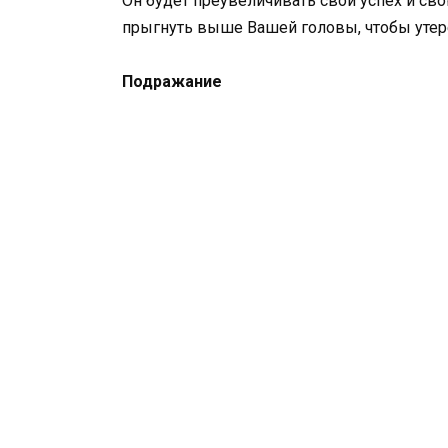
Он будет преувеличивать свой успех и св
прыгнуть выше Вашей головы, чтобы утере
Подражание