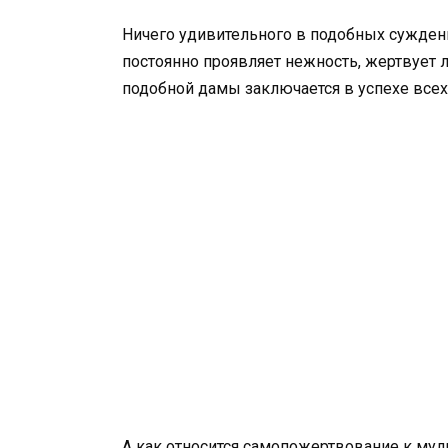
Ничего удивительного в подобных суждения
постоянно проявляет нежность, жертвует л
подобной дамы заключается в успехе всех,
А как относится самопожертвование к муд