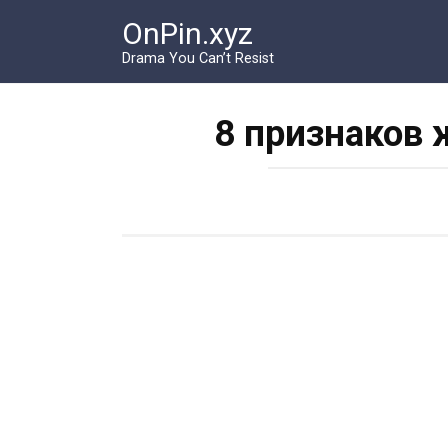
Перейти
OnPin.xyz
к
контенту
Drama You Can’t Resist
8 признаков 