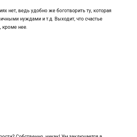
х нет, ведь удобно же боготворить ту, которая
ичными нуждами и т.д. Выходит, что счастье
 кроме нее.
рости? Собственно, никак! Ум заключается в