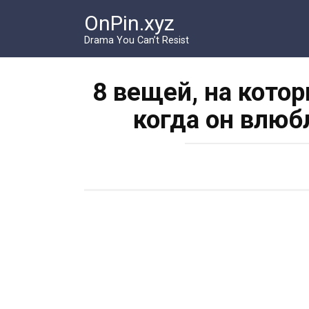
Перейти
OnPin.xyz
к
контенту
Drama You Can’t Resist
8 вещей, на кото
когда он влюб