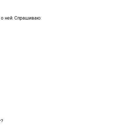
 о ней. Спрашиваю:
т?