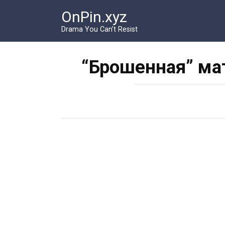
Перейти
OnPin.xyz
к
контенту
Drama You Can’t Resist
“Брошенная” ма