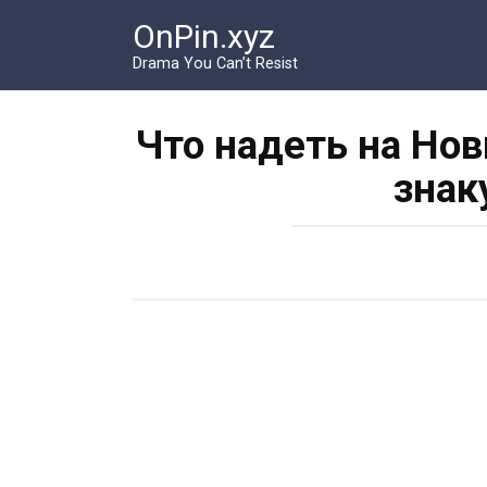
Перейти
OnPin.xyz
к
контенту
Drama You Can’t Resist
Что надеть на Но
знак