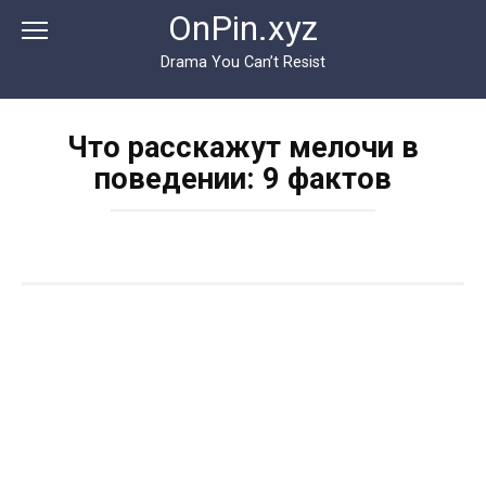
Перейти
OnPin.xyz
к
контенту
Drama You Can’t Resist
Что расскажут мелочи в
поведении: 9 фактов