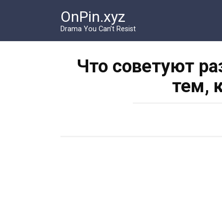
Перейти
OnPin.xyz
к
контенту
Drama You Can’t Resist
Что советуют р
тем, 