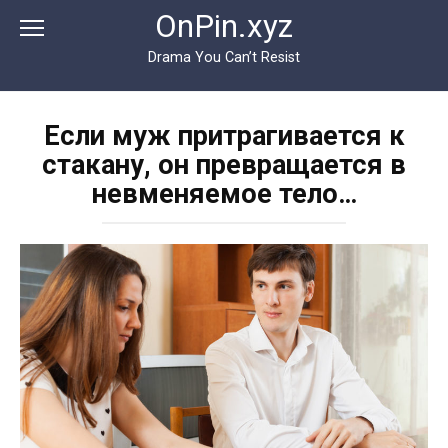
Перейти
OnPin.xyz
к
контенту
Drama You Can’t Resist
Если муж притрагивается к
стакану, он превращается в
невменяемое тело…