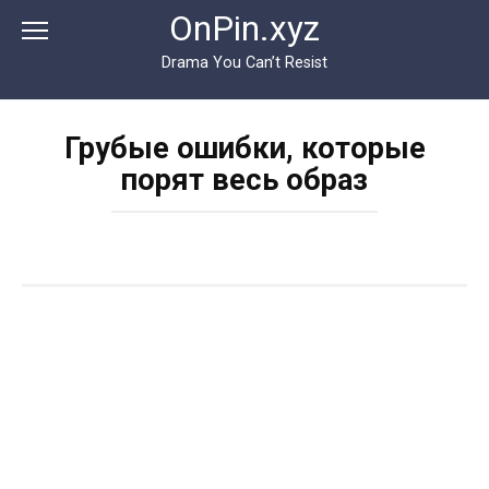
Перейти
OnPin.xyz
к
контенту
Drama You Can’t Resist
Грубые ошибки, которые
порят весь образ