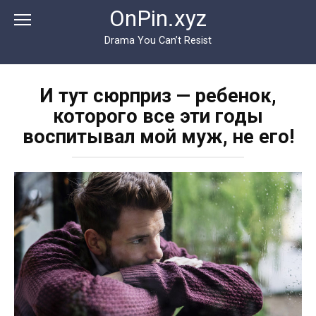
Перейти
OnPin.xyz
к
контенту
Drama You Can’t Resist
И тут сюрприз — ребенок,
которого все эти годы
воспитывал мой муж, не его!