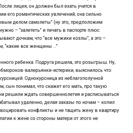
осле лицея, он должен был ехать учится в
нии его романтических увлечений, она сильно
первым делом самолеты” (ну это, предположим
нужно – “залететь” и печать в паспорте плюс
ывают дочкам, что “все мужики козлы”, а это –
м, “какие все женщины …”
нного ребенка. Подруга решила, это розыгрыш. Ну,
 обмороков-валерьянки-истерики, выяснилось что:
окурсницей. Однокурсница из неблагополучной
 сын понимал, что скажет его мать, про такую
они решили ждать совершеннолетия и расписываться
рабатывал удаленно, делая заказы по ночам – копил
овоцировать конфликты и не тащить жену в квартиру
патии к жене со стороны матери от этого не