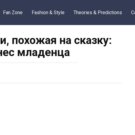
Fan Zone
Fashion & Style
Theories & Predictions
C
и, похожая на сказку:
нес младенца