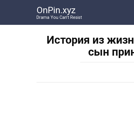
Перейти
OnPin.xyz
к
контенту
Drama You Can’t Resist
История из жизн
сын при