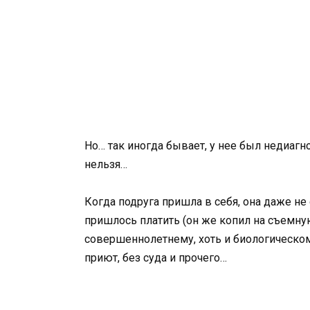
Но… так иногда бывает, у нее был недиаг
нельзя…
Когда подруга пришла в себя, она даже не
пришлось платить (он же копил на съемную
совершеннолетнему, хоть и биологическому
приют, без суда и прочего…