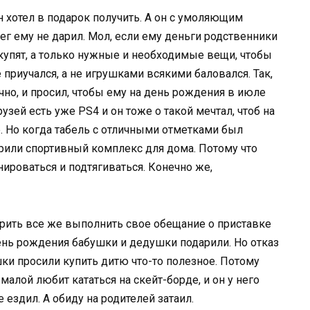
н хотел в подарок получить. А он с умоляющим
нег ему не дарил. Мол, если ему деньги родственники
 купят, а только нужные и необходимые вещи, чтобы
 приучался, а не игрушками всякими баловался. Так,
чно, и просил, чтобы ему на день рождения в июле
узей есть уже PS4 и он тоже о такой мечтал, чтоб на
е. Но когда табель с отличными отметками был
арили спортивный комплекс для дома. Потому что
ироваться и подтягиваться. Конечно же,
орить все же выполнить свое обещание о приставке
 день рождения бабушки и дедушки подарили. Но отказ
шки просили купить дитю что-то полезное. Потому
 малой любит кататься на скейт-борде, и он у него
е ездил. А обиду на родителей затаил.