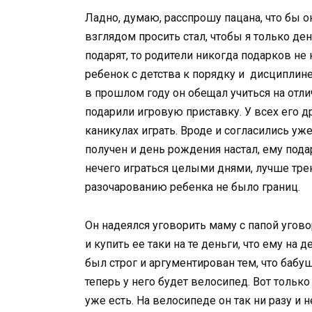
Ладно, думаю, расспрошу пацана, что бы о
взглядом просить стал, чтобы я только де
подарят, то родители никогда подарков не
ребенок с детства к порядку и дисциплине
в прошлом году он обещал учиться на отли
подарили игровую приставку. У всех его др
каникулах играть. Вроде и согласились уж
получен и день рождения настал, ему под
нечего играться целыми днями, лучше трен
разочарованию ребенка не было границ.
Он надеялся уговорить маму с папой угов
и купить ее таки на те деньги, что ему на
был строг и аргументирован тем, что бабу
теперь у него будет велосипед. Вот только
уже есть. На велосипеде он так ни разу и н