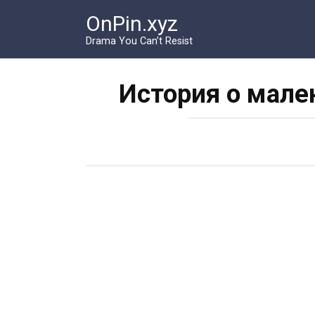
Перейти
OnPin.xyz
к
контенту
Drama You Can’t Resist
История о мале