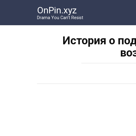
Перейти
OnPin.xyz
к
контенту
Drama You Can’t Resist
История о по
во