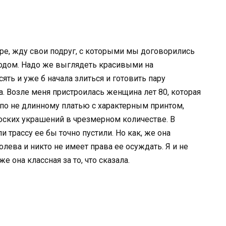
ре, жду свои подруг, с которыми мы договорились
одом. Надо же выглядеть красивыми на
ять и уже б начала злиться и готовить пару
а. Возле меня пристроилась женщина лет 80, которая
я по не длинному платью с характерным принтом,
оских украшений в чрезмерном количестве. В
трассу ее бы точно пустили. Но как, же она
лева и никто не имеет права ее осуждать. Я и не
е она классная за то, что сказала.