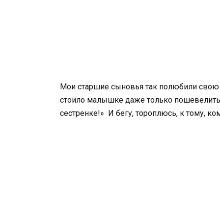
Мои старшие сыновья так полюбили свою 
стоило малышке даже только пошевелитьс
сестренке!» И бегу, тороплюсь, к тому, ко