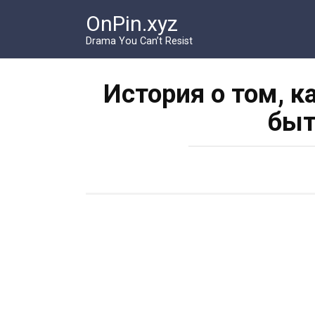
Перейти
OnPin.xyz
к
контенту
Drama You Can’t Resist
История о том, к
быт