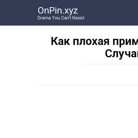
Перейти
OnPin.xyz
к
контенту
Drama You Can’t Resist
Как плохая при
Случа