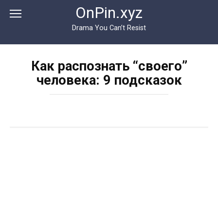
Перейти
OnPin.xyz
к
контенту
Drama You Can’t Resist
Как распознать “своего”
человека: 9 подсказок