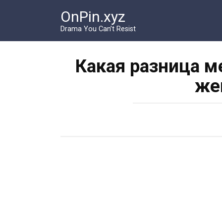
Перейти
OnPin.xyz
к
контенту
Drama You Can’t Resist
Какая разница м
же