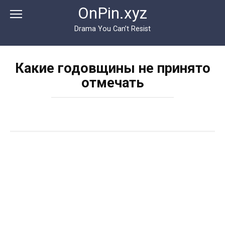
Перейти
OnPin.xyz
к
контенту
Drama You Can’t Resist
Какие годовщины не принято
отмечать