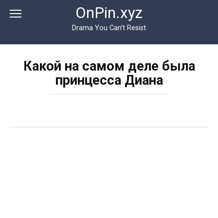
Перейти
OnPin.xyz
к
контенту
Drama You Can’t Resist
Какой на самом деле была
принцесса Диана