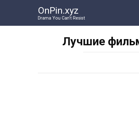
Перейти
OnPin.xyz
к
контенту
Drama You Can’t Resist
Лучшие фильм