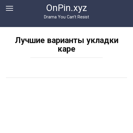
Перейти
OnPin.xyz
к
контенту
Drama You Can’t Resist
Лучшие варианты укладки
каре