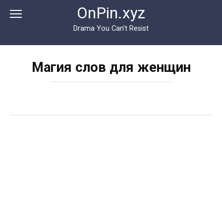
Перейти
OnPin.xyz
к
контенту
Drama You Can’t Resist
Магия слов для женщин