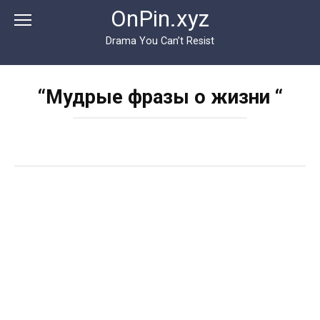
Перейти
OnPin.xyz
к
контенту
Drama You Can’t Resist
“Мудрые фразы о жизни “