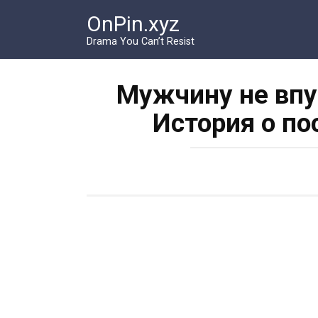
Перейти
OnPin.xyz
к
контенту
Drama You Can’t Resist
Мужчину не впу
История о п