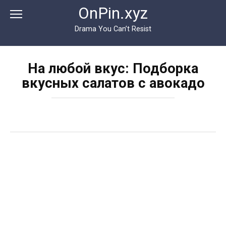
Перейти
OnPin.xyz
к
контенту
Drama You Can’t Resist
На любой вкус: Подборка
вкусных салатов с авокадо