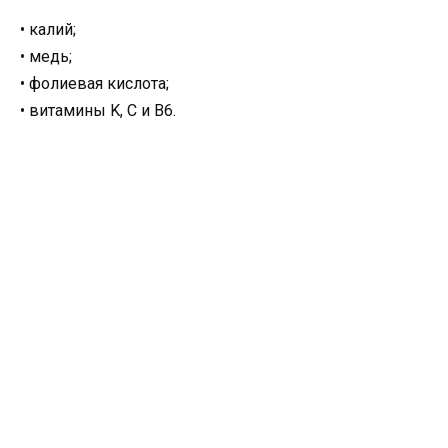
• калий;
• медь;
• фолиевая кислота;
• витамины K, C и B6.