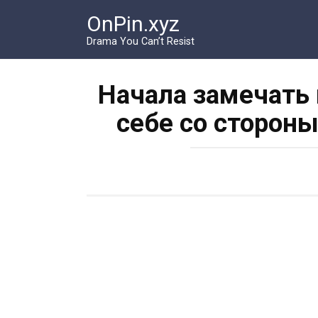
Перейти
OnPin.xyz
к
контенту
Drama You Can’t Resist
Начала замечать
себе со сторон