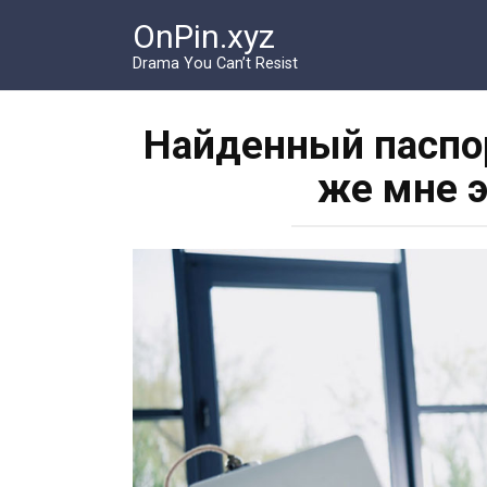
Перейти
OnPin.xyz
к
контенту
Drama You Can’t Resist
Найденный паспор
же мне э