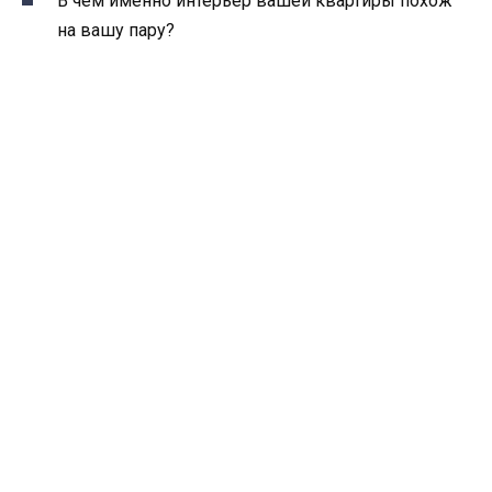
В чем именно интерьер вашей квартиры похож
на вашу пару?