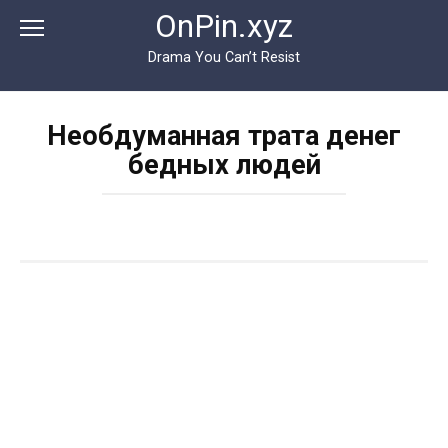
Перейти
OnPin.xyz
к
контенту
Drama You Can’t Resist
Необдуманная трата денег
бедных людей