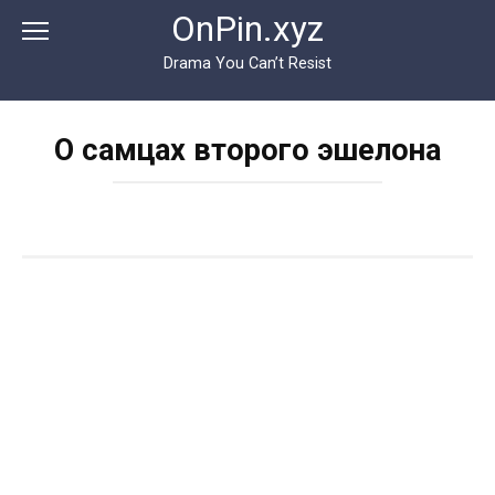
Перейти
OnPin.xyz
к
контенту
Drama You Can’t Resist
О самцах второго эшелона