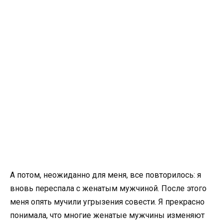
А потом, неожиданно для меня, все повторилось: я
вновь переспала с женатым мужчиной. После этого
меня опять мучили угрызения совести. Я прекрасно
понимала, что многие женатые мужчины изменяют