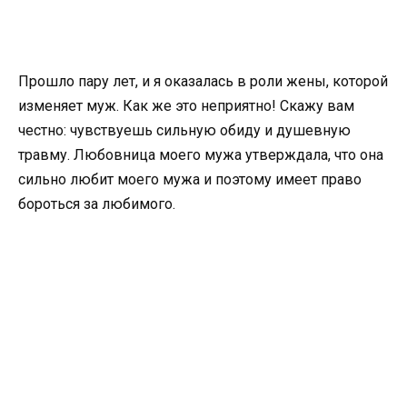
Прошло пару лет, и я оказалась в роли жены, которой
изменяет муж. Как же это неприятно! Скажу вам
честно: чувствуешь сильную обиду и душевную
травму. Любовница моего мужа утверждала, что она
сильно любит моего мужа и поэтому имеет право
бороться за любимого.