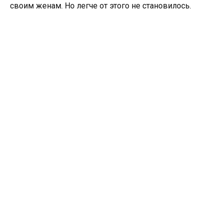
своим женам. Но легче от этого не становилось.