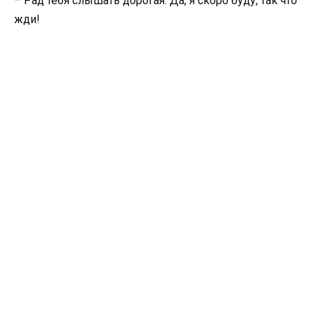
– Рад тебя слышать дорогая. Да, я скоро буду, так что
жди!