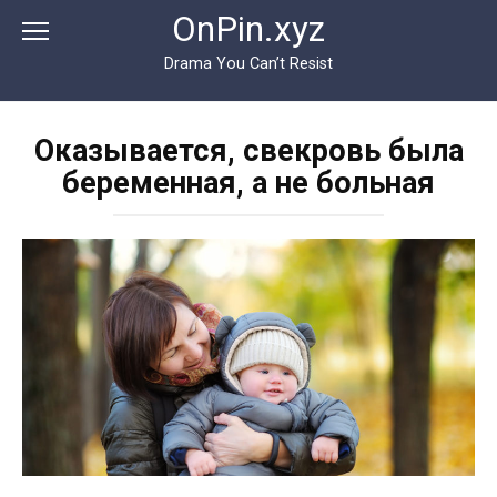
Перейти
OnPin.xyz
к
контенту
Drama You Can’t Resist
Оказывается, свекровь была
беременная, а не больная