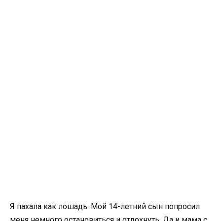
Я пахала как лошадь. Мой 14-летний сын попросил
меня немного остановиться и отдохнуть. Да и мама с