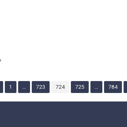
о
1
…
723
724
725
…
784