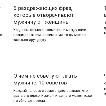
т
6 раздражающих фраз,
которые отворачивают
мужчину от женщины
Ч
д
Когда вы только знакомитесь и между вами
т
те
возникает взаимная симпатия, то вы можете
казаться друг другу
О чем не советуют лгать
мужчине: 10 советов
К
т
Каждый человек с самого детства знает, что
м
врать это плохо, и закончиться это может тоже
пагубно для лжеца.