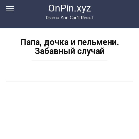
Перейти
OnPin.xyz
к
контенту
Drama You Can’t Resist
Папа, дочка и пельмени.
Забавный случай