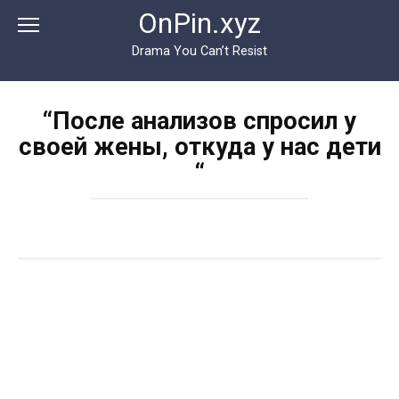
Перейти
OnPin.xyz
к
контенту
Drama You Can’t Resist
“После анализов спросил у
своей жены, откуда у нас дети
“