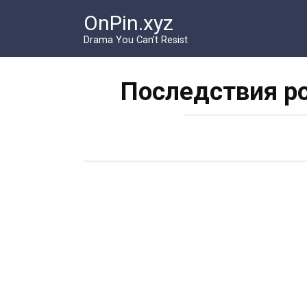
Перейти
OnPin.xyz
к
контенту
Drama You Can’t Resist
Последствия р