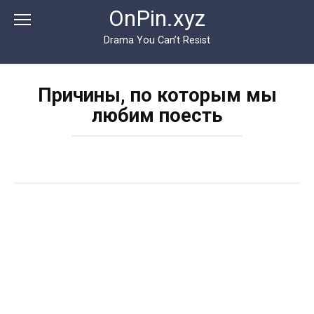
Перейти
OnPin.xyz
к
контенту
Drama You Can’t Resist
Причины, по которым мы
любим поесть